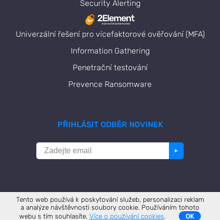
Security Alerting
Univerzální řešení pro vícefaktorové ověřování (MFA)
Information Gathering
Penetrační testování
Prevence Ransomware
PŘIHLÁSIT ODBĚR NOVINEK
►
Tento web používá k poskytování služeb, personalizaci reklam
a analýze návštěvnosti soubory cookie. Používáním tohoto
webu s tím souhlasíte.
Více o používání cookies
.
OK