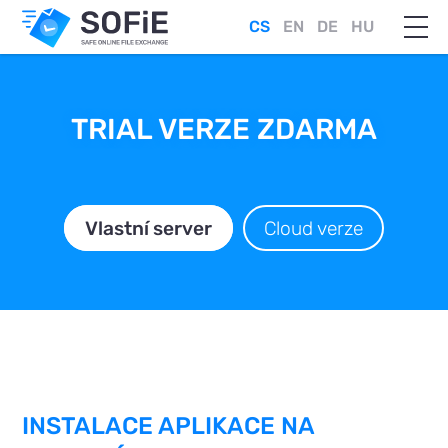
CS
EN
DE
HU
TRIAL VERZE ZDARMA
Vlastní server
Cloud verze
INSTALACE APLIKACE NA