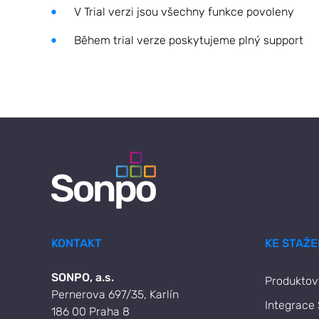
V Trial verzi jsou všechny funkce povoleny
Během trial verze poskytujeme plný support
KONTAKT
KE STAŽE
SONPO,
a.s.
Produktový
Pernerova 697/35, Karlín
Integrace
186 00 Praha 8