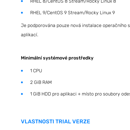
RHEL 8/CentOS 8 Stream/Rocky Linux 8
RHEL 9/CentOS 9 Stream/Rocky Linux 9
Je podporována pouze nová instalace operačního s
aplikací.
Minimální systémové prostředky
1 CPU
2 GiB RAM
1 GiB HDD pro aplikaci + místo pro soubory odes
VLASTNOSTI TRIAL VERZE