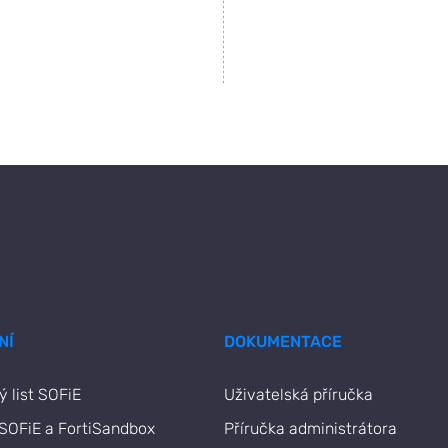
NÍ
DOKUMENTACE
 list SOFiE
Uživatelská příručka
 SOFiE a FortiSandbox
Příručka administrátora