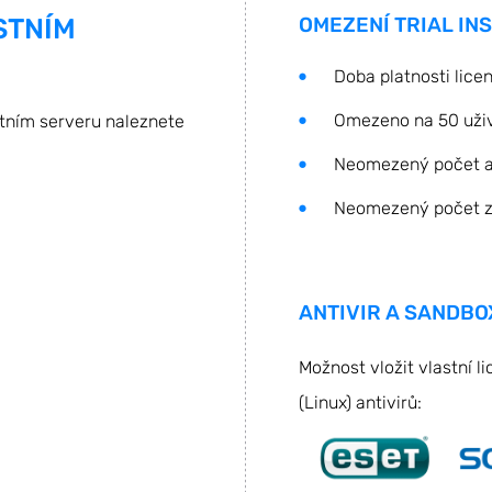
STNÍM
OMEZENÍ TRIAL IN
Doba platnosti lice
Omezeno na 50 uži
stním serveru naleznete
Neomezený počet a
Neomezený počet z
ANTIVIR A SANDBOX
Možnost vložit vlastní li
(Linux) antivirů: